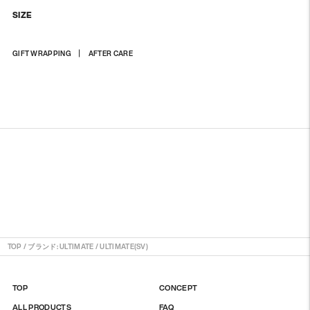
SIZE
상
GIFT WRAPPING
AFTER CARE
품
을
장
바
구
니
에
담
기
TOP
/
ブランド: ULTIMATE
/
ULTIMATE(SV)
TOP
CONCEPT
ALL PRODUCTS
FAQ