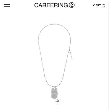
CART (
0
)