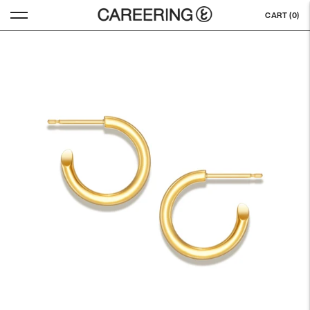
CART (
0
)