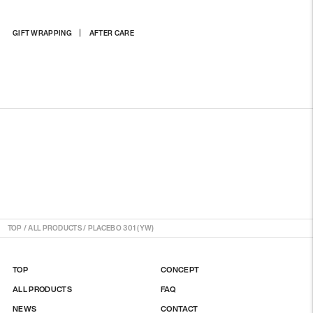
商
GIFT WRAPPING
AFTER CARE
品
を
カ
ー
ト
に
入
れ
る
TOP
/
ALL PRODUCTS
/
PLACEBO 301 (YW)
TOP
CONCEPT
ALL PRODUCTS
FAQ
NEWS
CONTACT