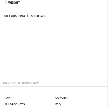
〇 WEIGHT
商
GIFT WRAPPING
AFTER CARE
品
を
カ
ー
ト
に
入
れ
る
TOP
/
COLOUR
/
COLOUR 701Y
TOP
CONCEPT
ALL PRODUCTS
FAQ