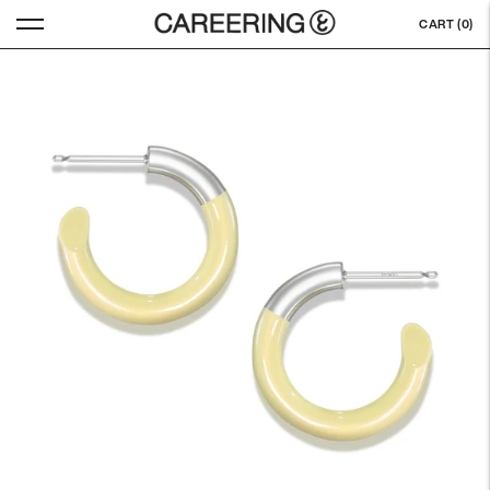
CART (
0
)