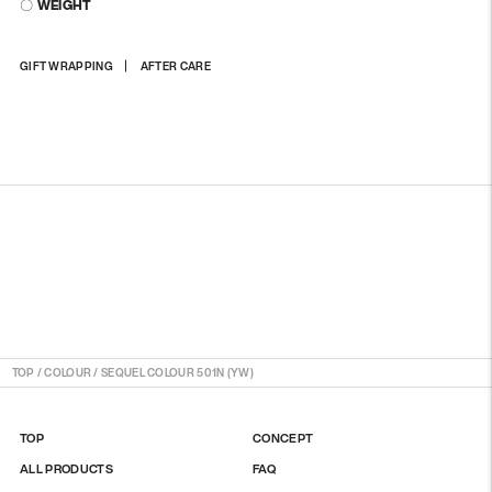
〇 WEIGHT
商
GIFT WRAPPING
AFTER CARE
品
を
カ
ー
ト
に
入
れ
る
TOP
/
COLOUR
/
SEQUEL COLOUR 501N (YW)
TOP
CONCEPT
ALL PRODUCTS
FAQ