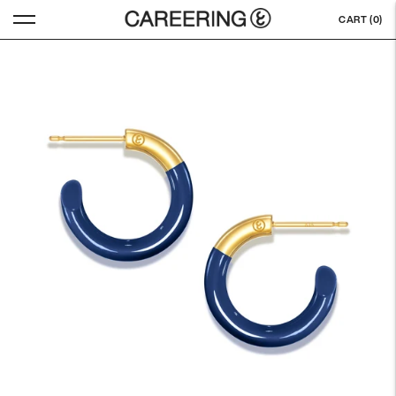
CART (
0
)