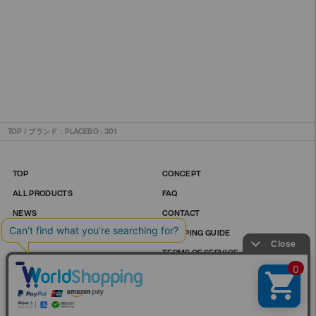
価
格
TOP
/
ブランド：PLACEBO
›
301
TOP
CONCEPT
ALL PRODUCTS
FAQ
NEWS
CONTACT
STORE LIST
SHOPPING GUIDE
TERMS OF SERVICE
PRIVACY POLICY
INSTAGRAM