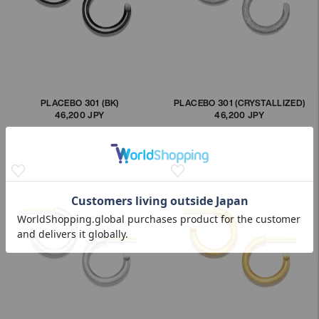
PLACEBO 301 (BK)
PLACEBO 301 (CRYSTALLIZED)
46,200 JPY
通
46,200 JPY
通
常
常
価
価
格
格