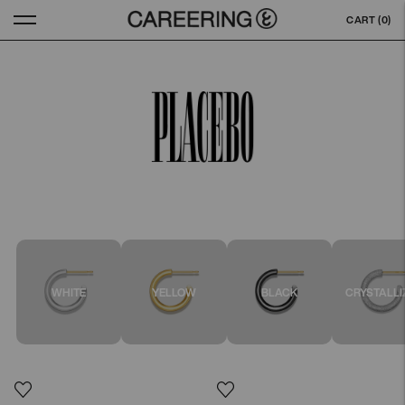
CART (
0
)
WHITE
YELLOW
BLACK
CRYSTALLI