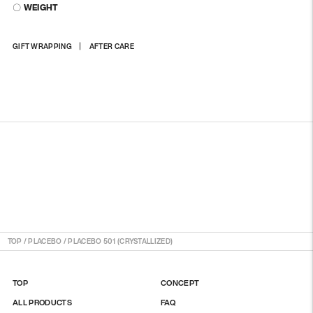
〇 WEIGHT
商
GIFT WRAPPING
AFTER CARE
品
を
カ
ー
ト
に
入
れ
る
TOP
/
PLACEBO
/
PLACEBO 501 (CRYSTALLIZED)
TOP
CONCEPT
ALL PRODUCTS
FAQ