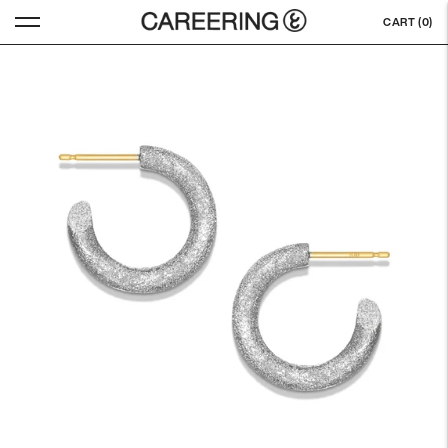
CART (
0
)