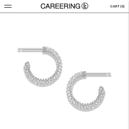
CART (
0
)