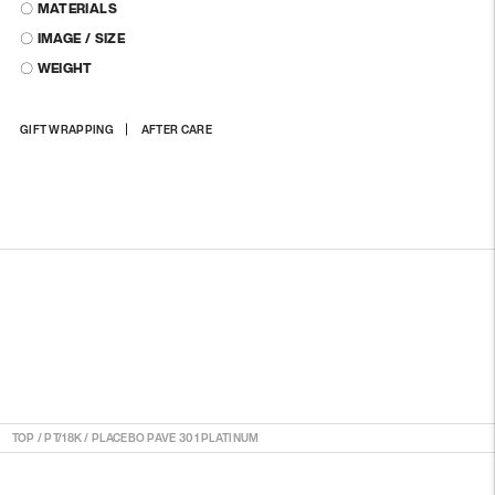
〇 MATERIALS
〇 IMAGE / SIZE
〇 WEIGHT
商
GIFT WRAPPING
AFTER CARE
品
を
カ
ー
ト
に
入
れ
る
TOP
/
PT/18K
/
PLACEBO PAVE 301 PLATINUM