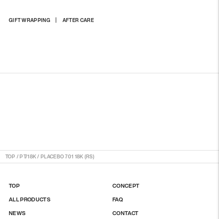
商
GIFT WRAPPING
AFTER CARE
品
を
カ
ー
ト
に
入
れ
る
TOP
/
PT/18K
/
PLACEBO 701 18K (RS)
TOP
CONCEPT
ALL PRODUCTS
FAQ
NEWS
CONTACT