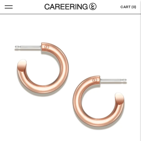
CART (
0
)