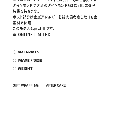
ダイヤモンドで天然のダイヤモンドとほぼ同じ成分や
特徴を持ちます。
ポスト部分は金属アレルギーを最大限考慮した 18金
素材を使用。
このモデルは両耳用です。
※ ONLINE LIMITED
〇 MATERIALS
〇 IMAGE / SIZE
〇 WEIGHT
商
GIFT WRAPPING
AFTER CARE
品
を
カ
ー
ト
に