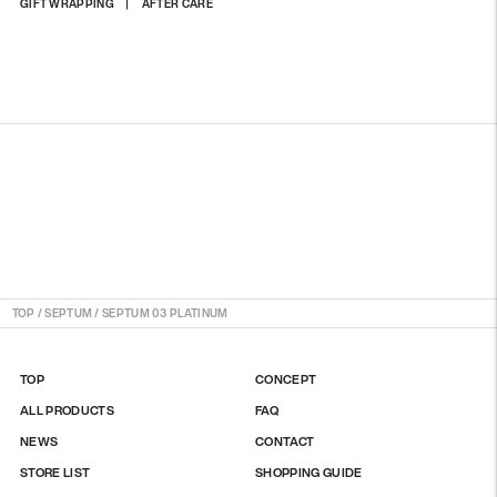
商
GIFT WRAPPING
AFTER CARE
品
を
カ
ー
ト
に
入
れ
る
TOP
/
SEPTUM
/
SEPTUM 03 PLATINUM
TOP
CONCEPT
ALL PRODUCTS
FAQ
NEWS
CONTACT
STORE LIST
SHOPPING GUIDE