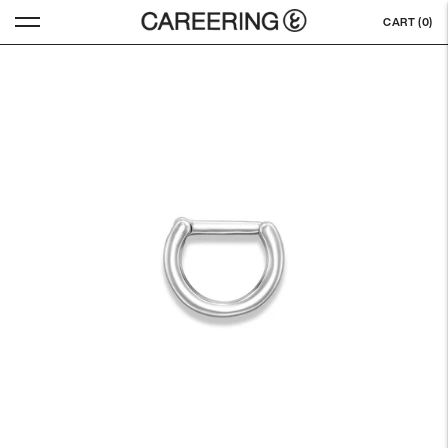
CART (
0
)