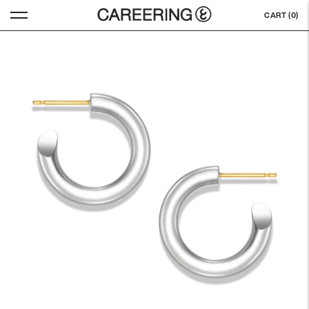
CART (
0
)