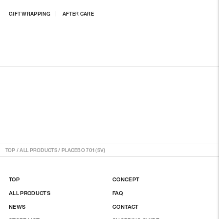
商
GIFT WRAPPING
AFTER CARE
品
を
カ
ー
ト
に
入
れ
る
TOP
/
ALL PRODUCTS
/
PLACEBO 701 (SV)
TOP
CONCEPT
ALL PRODUCTS
FAQ
NEWS
CONTACT