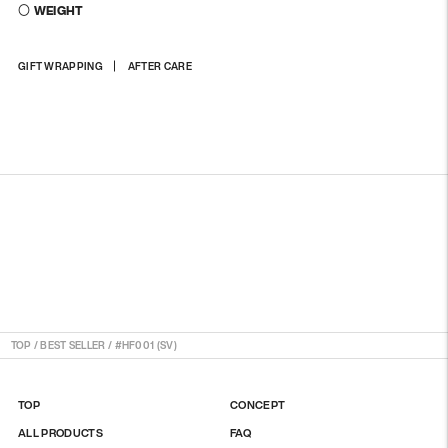
〇 WEIGHT
商
GIFT WRAPPING
AFTER CARE
品
を
カ
ー
ト
に
入
れ
る
TOP
/
BEST SELLER
/
#HF001 (SV)
TOP
CONCEPT
ALL PRODUCTS
FAQ