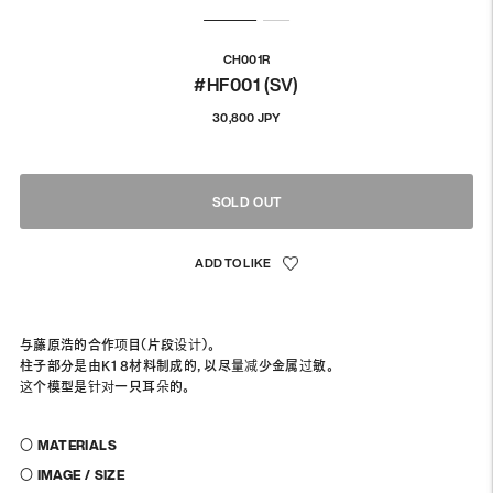
CH001R
#HF001 (SV)
通
30,800 JPY
常
価
格
SOLD OUT
与藤原浩的合作项目（片段设计）。
柱子部分是由K18材料制成的，以尽量减少金属过敏。
这个模型是针对一只耳朵的。
〇 MATERIALS
〇 IMAGE / SIZE