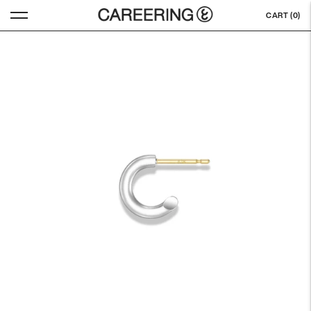
CART (
0
)