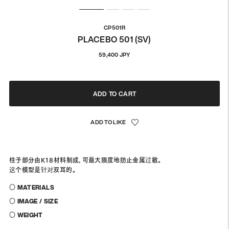
CP501R
PLACEBO 501 (SV)
通
59,400 JPY
常
価
格
ADD TO CART
柱子部分由K18材料制成，可最大限度地防止金属过敏。
这个模型是针对双耳的。
〇 MATERIALS
〇 IMAGE / SIZE
〇 WEIGHT