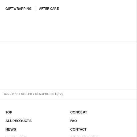
商
GIFT WRAPPING
AFTER CARE
品
を
カ
ー
ト
に
入
れ
る
TOP
/
BEST SELLER
/
PLACEBO 501 (SV)
TOP
CONCEPT
ALL PRODUCTS
FAQ
NEWS
CONTACT