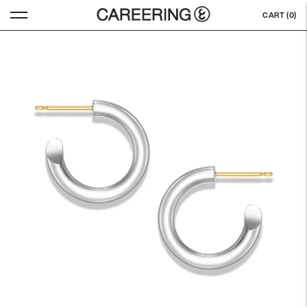
CART (
0
)