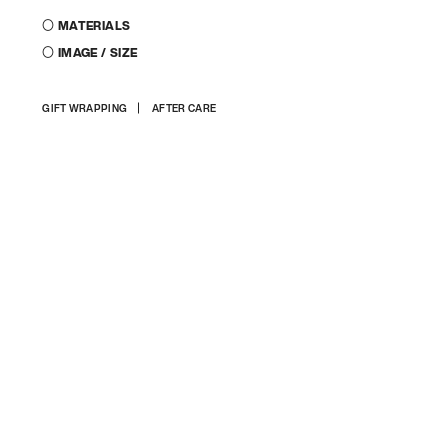
〇 MATERIALS
〇 IMAGE / SIZE
商
GIFT WRAPPING
AFTER CARE
品
を
カ
ー
ト
に
入
れ
る