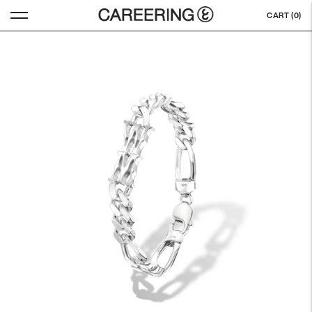
CART (
0
)