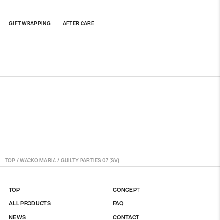
商
GIFT WRAPPING
AFTER CARE
品
を
カ
ー
ト
に
入
れ
る
TOP
/
WACKO MARIA
/
GUILTY PARTIES 07 (SV)
TOP
CONCEPT
ALL PRODUCTS
FAQ
NEWS
CONTACT