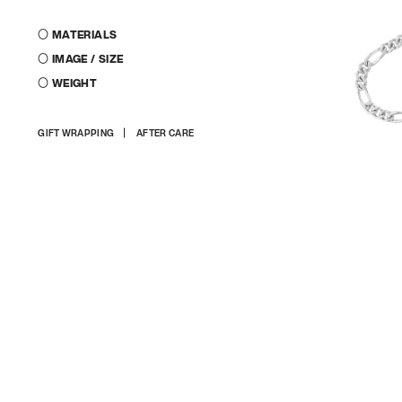
〇 MATERIALS
〇 IMAGE / SIZE
〇 WEIGHT
商
GIFT WRAPPING
AFTER CARE
品
を
カ
ー
ト
に
入
れ
る