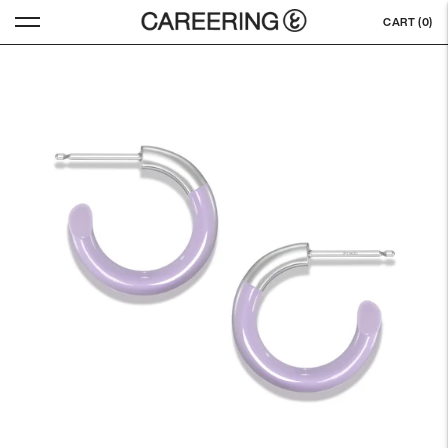
CART (
0
)