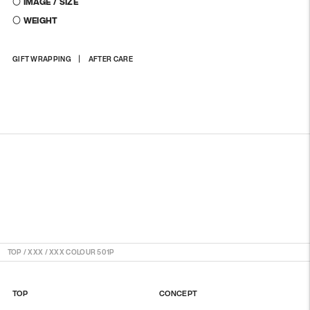
〇 IMAGE / SIZE
〇 WEIGHT
商
GIFT WRAPPING
AFTER CARE
品
を
カ
ー
ト
に
入
れ
る
TOP
/
XXX
/
XXX COLOUR 501P
TOP
CONCEPT