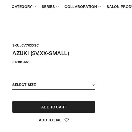
CATEGORY
SERIES
COLLABORATION
SALON PROD
SKU : CA70XXSC
AZUKI (SV,XX-SMALL)
정
51,700 JPY
상
가
격
SELECT SIZE
ADD TO CART