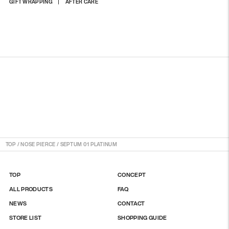
상
GIFT WRAPPING
AFTER CARE
품
을
장
바
구
니
에
담
기
TOP
/
NOSE PIERCE
/
SEPTUM 01 PLATINUM
TOP
CONCEPT
ALL PRODUCTS
FAQ
NEWS
CONTACT
STORE LIST
SHOPPING GUIDE