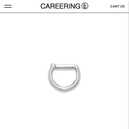
CART (
0
)