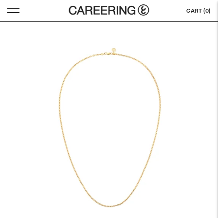
CART (
0
)