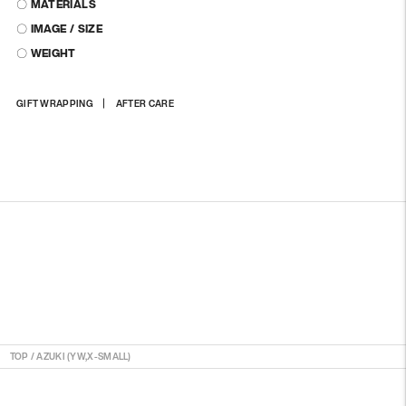
〇 MATERIALS
〇 IMAGE / SIZE
〇 WEIGHT
商
GIFT WRAPPING
AFTER CARE
品
を
カ
ー
ト
に
入
れ
る
TOP
/
AZUKI (YW,X-SMALL)