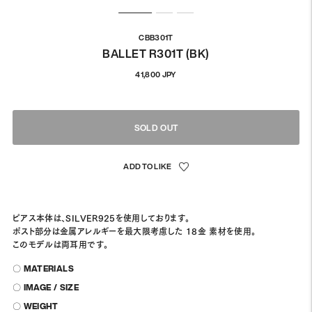
CBB301T
BALLET R301T (BK)
通
41,800 JPY
常
価
格
SOLD OUT
ピアス本体は、SILVER925を使用しております。
ポスト部分は金属アレルギーを最大限考慮した 18金 素材を使用。
このモデルは両耳用です。
〇 MATERIALS
〇 IMAGE / SIZE
〇 WEIGHT