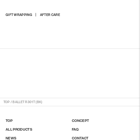
商
GIFT WRAPPING
AFTER CARE
品
を
カ
ー
ト
に
入
れ
る
TOP
/
BALLET R301T (BK)
TOP
CONCEPT
ALL PRODUCTS
FAQ
NEWS
CONTACT