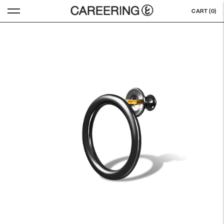
CART (
0
)