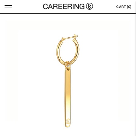
CART (
0
)