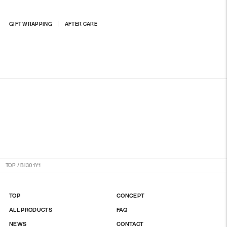
商
GIFT WRAPPING
AFTER CARE
品
を
カ
ー
ト
に
入
れ
る
TOP
/
BI301Y1
TOP
CONCEPT
ALL PRODUCTS
FAQ
NEWS
CONTACT