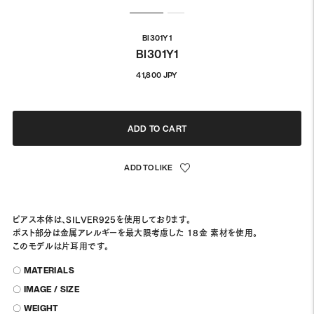
BI301Y1
BI301Y1
通
41,800 JPY
常
価
格
ADD TO CART
ピアス本体は、SILVER925を使用しております。
ポスト部分は金属アレルギーを最大限考慮した 18金 素材を使用。
このモデルは片耳用です。
〇 MATERIALS
〇 IMAGE / SIZE
〇 WEIGHT