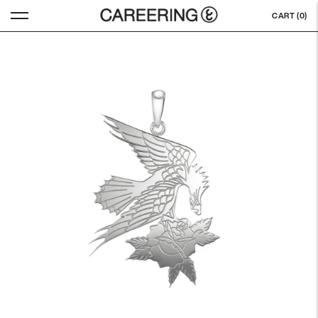
CART (
0
)