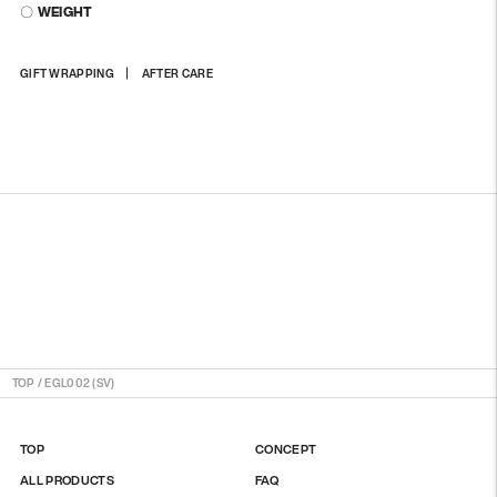
〇 WEIGHT
商
GIFT WRAPPING
AFTER CARE
品
を
カ
ー
ト
に
入
れ
る
TOP
/
EGL002 (SV)
TOP
CONCEPT
ALL PRODUCTS
FAQ