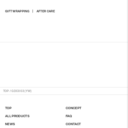
商
GIFT WRAPPING
AFTER CARE
品
を
カ
ー
ト
に
入
れ
る
TOP
/
GDC003 (YW)
TOP
CONCEPT
ALL PRODUCTS
FAQ
NEWS
CONTACT