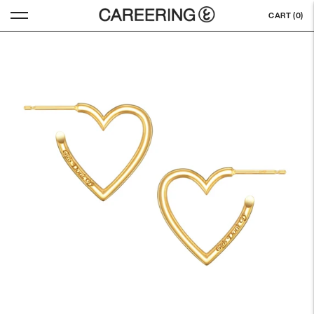
CART (
0
)