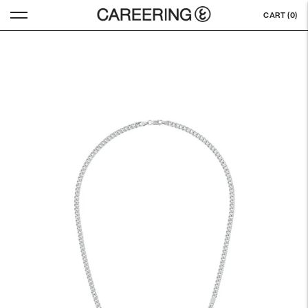
CART (
0
)