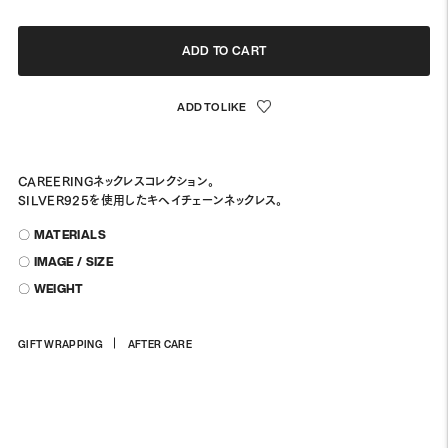
ADD TO CART
CAREERINGネックレスコレクション。
SILVER925を使用したキヘイチェーンネックレス。
〇 MATERIALS
〇 IMAGE / SIZE
〇 WEIGHT
商
GIFT WRAPPING
AFTER CARE
品
を
カ
ー