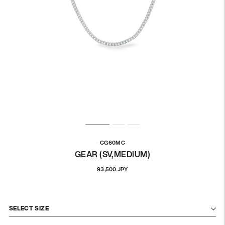
CG60MC
GEAR (SV,MEDIUM)
通
93,500 JPY
常
価
格
SELECT SIZE