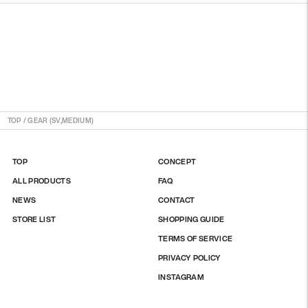
ト
に
入
れ
る
TOP
/
GEAR (SV,MEDIUM)
TOP
CONCEPT
ALL PRODUCTS
FAQ
NEWS
CONTACT
STORE LIST
SHOPPING GUIDE
TERMS OF SERVICE
PRIVACY POLICY
INSTAGRAM