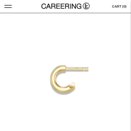
CART (
0
)