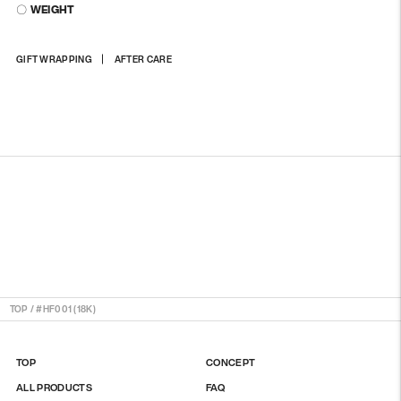
〇 WEIGHT
商
GIFT WRAPPING
AFTER CARE
品
を
カ
ー
ト
に
入
れ
る
TOP
/
#HF001 (18K)
TOP
CONCEPT
ALL PRODUCTS
FAQ