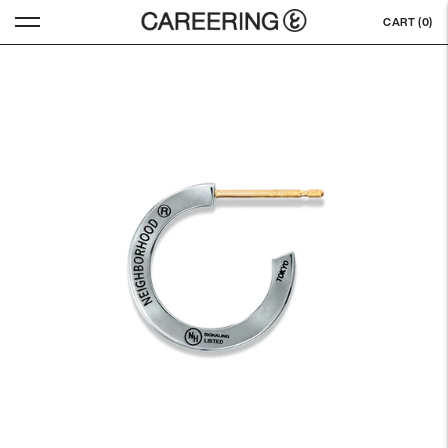
CART (
0
)