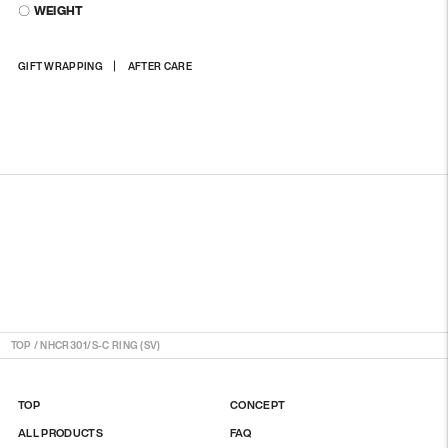
〇 WEIGHT
商
GIFT WRAPPING
AFTER CARE
品
を
カ
ー
ト
に
入
れ
る
TOP
/
NHCR301/S-C RING (SV)
TOP
CONCEPT
ALL PRODUCTS
FAQ