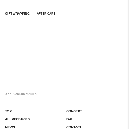
商
GIFT WRAPPING
AFTER CARE
品
を
カ
ー
ト
に
入
れ
る
TOP
/
PLACEBO 101 (BK)
TOP
CONCEPT
ALL PRODUCTS
FAQ
NEWS
CONTACT