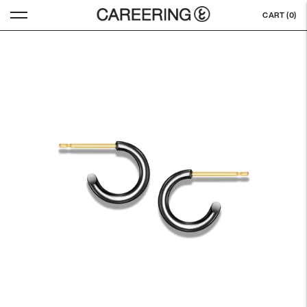
CART (
0
)