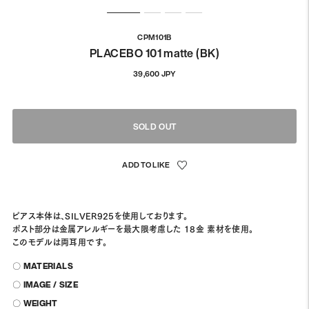
CPM101B
PLACEBO 101 matte (BK)
通
39,600 JPY
常
価
格
SOLD OUT
ピアス本体は、SILVER925を使用しております。
ポスト部分は金属アレルギーを最大限考慮した 18金 素材を使用。
このモデルは両耳用です。
〇 MATERIALS
〇 IMAGE / SIZE
〇 WEIGHT