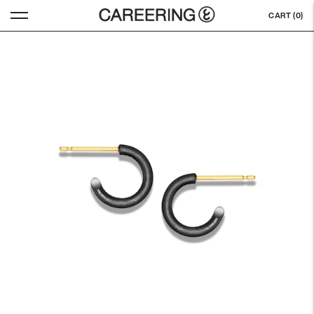
CART (
0
)