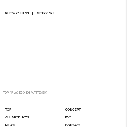
商
GIFT WRAPPING
AFTER CARE
品
を
カ
ー
ト
に
入
れ
る
TOP
/
PLACEBO 101 MATTE (BK)
TOP
CONCEPT
ALL PRODUCTS
FAQ
NEWS
CONTACT