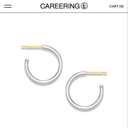
CART (
0
)