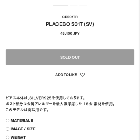
CP501TR
PLACEBO 501T (SV)
通
48,400 JPY
常
価
格
SOLD OUT
ピアス本体は、SILVER925を使用しております。
ポスト部分は金属アレルギーを最大限考慮した 18金 素材を使用。
このモデルは両耳用です。
〇 MATERIALS
〇 IMAGE / SIZE
〇 WEIGHT