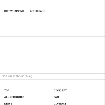
商
GIFT WRAPPING
AFTER CARE
品
を
カ
ー
ト
に
入
れ
る
TOP
/
PLACEBO 501T (SV)
TOP
CONCEPT
ALL PRODUCTS
FAQ
NEWS
CONTACT