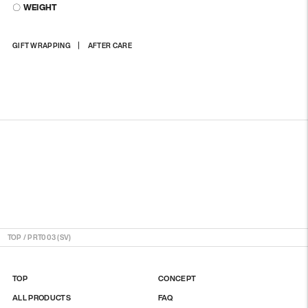
〇 WEIGHT
商
GIFT WRAPPING
AFTER CARE
品
を
カ
ー
ト
に
入
れ
る
TOP
/
PRT003 (SV)
TOP
CONCEPT
ALL PRODUCTS
FAQ