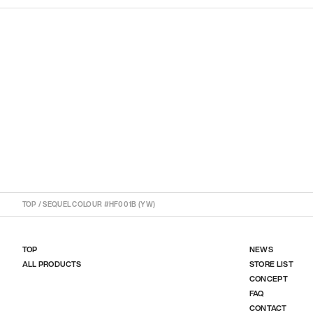
TOP
/
SEQUEL COLOUR #HF001B (YW)
TOP
NEWS
ALL PRODUCTS
STORE LIST
CONCEPT
FAQ
CONTACT