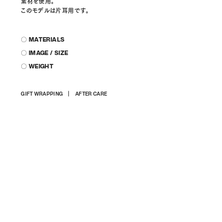
素材を使用。
このモデルは片耳用です。
〇 MATERIALS
〇 IMAGE / SIZE
〇 WEIGHT
商
GIFT WRAPPING
AFTER CARE
品
を
カ
ー
ト
に
入
れ
る