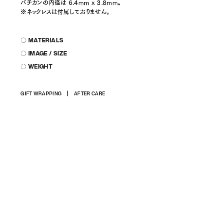
バチカンの内径は 6.4mm x 3.8mm。
※ネックレスは付属しておりません。
〇 MATERIALS
〇 IMAGE / SIZE
〇 WEIGHT
商
GIFT WRAPPING
AFTER CARE
品
を
カ
ー
ト
に
入
れ
る