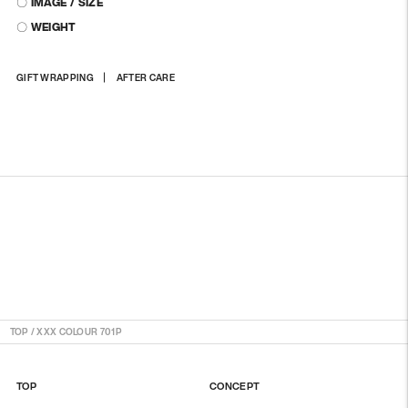
〇 IMAGE / SIZE
〇 WEIGHT
商
GIFT WRAPPING
AFTER CARE
品
を
カ
ー
ト
に
入
れ
る
TOP
/
XXX COLOUR 701P
TOP
CONCEPT