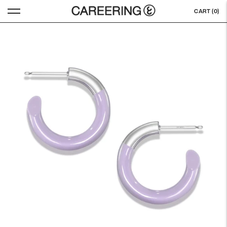
CART (
0
)