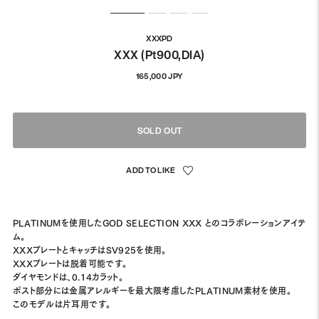
XXXPD
XXX (Pt900,DIA)
通
165,000 JPY
常
価
格
SOLD OUT
PLATINUMを使用した
GOD SELECTION XXX とのコラボレーションアイテ
ム。
XXXプレートとキャッチはSV925を使用。
XXXプレートは脱着可能です。
ダイヤモンドは、0.14カラット。
ポスト部分には金属アレルギーを最大限考慮したPLATINUM素材を使用。
このモデルは片耳用です。