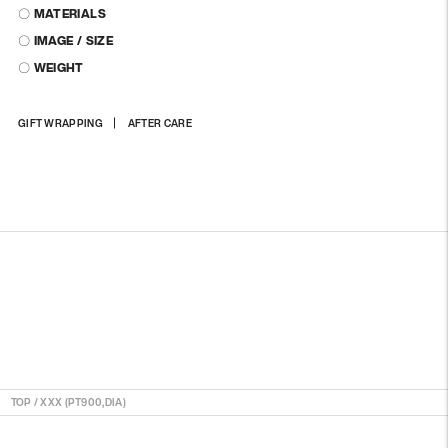
〇 MATERIALS
〇 IMAGE / SIZE
〇 WEIGHT
商
GIFT WRAPPING
AFTER CARE
品
を
カ
ー
ト
に
入
れ
る
TOP
/
XXX (PT900,DIA)