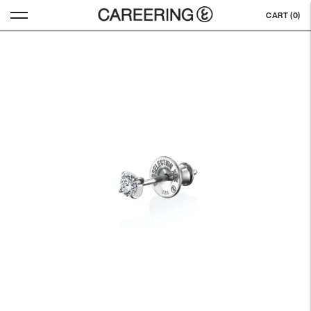
CART (
0
)