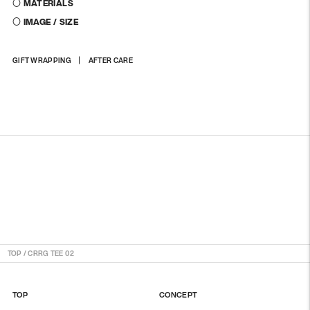
〇 MATERIALS
〇 IMAGE / SIZE
商
GIFT WRAPPING
AFTER CARE
品
を
カ
ー
ト
に
入
れ
る
TOP
/
CRRG TEE 02
TOP
CONCEPT