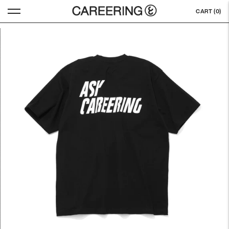
CART (
0
)