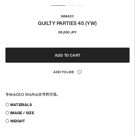
WM45Y
GUILTY PARTIES 45 (YW)
通
99,000 JPY
常
価
格
ADD TO CART
与WACKO MARIA合作的项目。
〇 MATERIALS
〇 IMAGE / SIZE
〇 WEIGHT