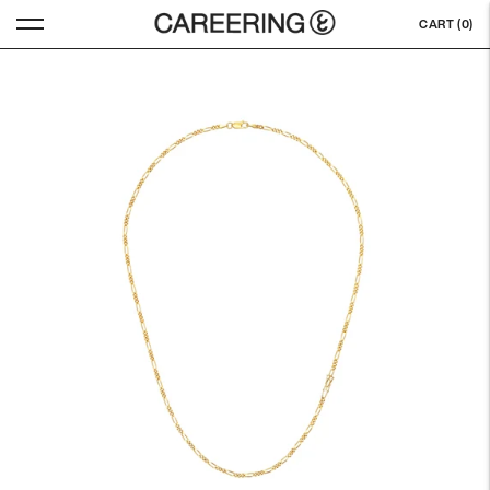
CART (
0
)