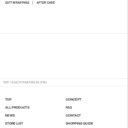
商
GIFT WRAPPING
AFTER CARE
品
を
カ
ー
ト
に
入
れ
る
TOP
/
GUILTY PARTIES 45 (YW)
TOP
CONCEPT
ALL PRODUCTS
FAQ
NEWS
CONTACT
STORE LIST
SHOPPING GUIDE