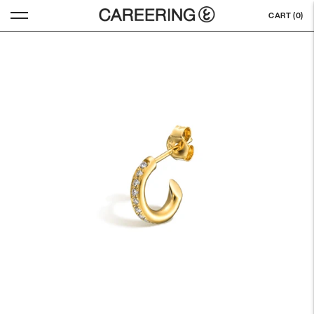
CART (
0
)