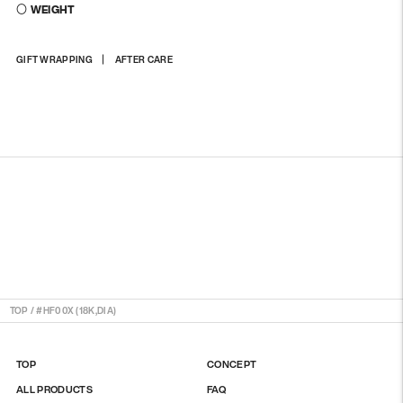
〇 WEIGHT
商
GIFT WRAPPING
AFTER CARE
品
を
カ
ー
ト
に
入
れ
る
TOP
/
#HF00X (18K,DIA)
TOP
CONCEPT
ALL PRODUCTS
FAQ