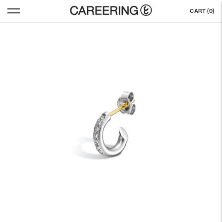
CART (
0
)