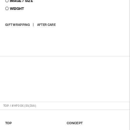
〇 IMAGE / SIZE
〇 WEIGHT
商
GIFT WRAPPING
AFTER CARE
品
を
カ
ー
ト
に
入
れ
る
TOP
/
#HF00X (SV,DIA)
TOP
CONCEPT