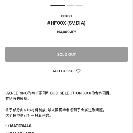
00XSD
#HF00X (SV,DIA)
通
143,000 JPY
常
価
格
SOLD OUT
CAREERING的#HF系列和GOD SELECTION XXX的合作项目。
有钻石的模型。
柱子部分由K18材料制成，最大限度地考虑到了金属过敏问题。
这个模型是针对一只耳朵的。
〇 MATERIALS