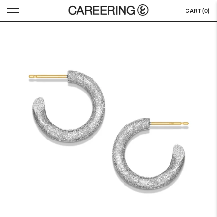
CART (
0
)