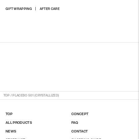
商
GIFT WRAPPING
AFTER CARE
品
を
カ
ー
ト
に
入
れ
る
TOP
/
PLACEBO 501 (CRYSTALLIZED)
TOP
CONCEPT
ALL PRODUCTS
FAQ
NEWS
CONTACT