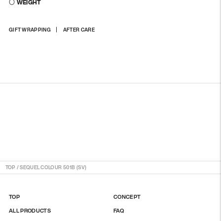
〇 WEIGHT
商
GIFT WRAPPING
AFTER CARE
品
を
カ
ー
ト
に
入
れ
る
TOP
/
SEQUEL COLOUR 501B (SV)
TOP
CONCEPT
ALL PRODUCTS
FAQ