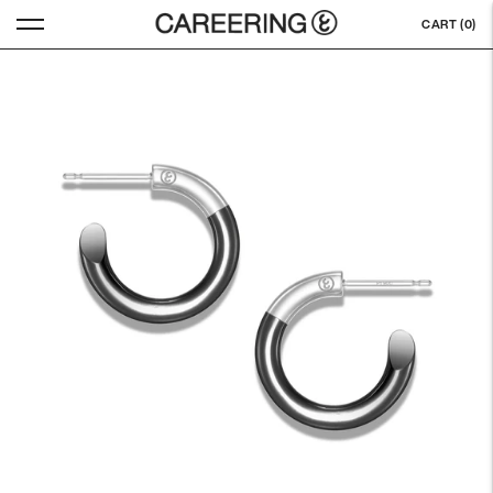
CART (
0
)