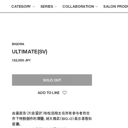
CATEGORY
SERIES
COLLABORATION
SALON PROD
BIGORA
ULTIMATE(SV)
通
132,000 JPY
常
価
格
SOLD OUT
由藤原浩（片段设计）和松田翔太在所有参与者的合
作下特别创作的项链，对大隅武（BIG-O）表示尊敬和
感谢。