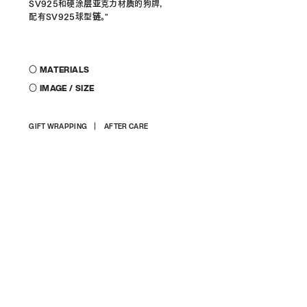
SV925和硬涂层亚克力材质的狗牌，
配有SV925球型链。"
〇 MATERIALS
〇 IMAGE / SIZE
商
GIFT WRAPPING
AFTER CARE
品
を
カ
ー
ト
に
入
れ
る