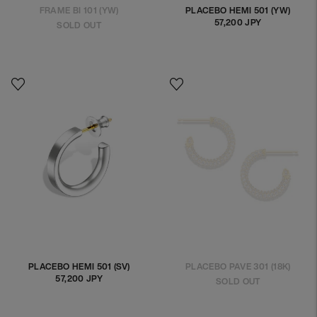
FRAME BI 101 (YW)
PLACEBO HEMI 501 (YW)
57,200 JPY
정
SOLD OUT
상
가
격
PLACEBO HEMI 501 (SV)
PLACEBO PAVE 301 (18K)
57,200 JPY
정
SOLD OUT
상
가