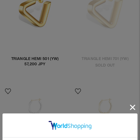
TRIANGLE HEMI 501 (YW)
TRIANGLE HEMI 701 (YW)
57,200 JPY
정
SOLD OUT
상
가
격