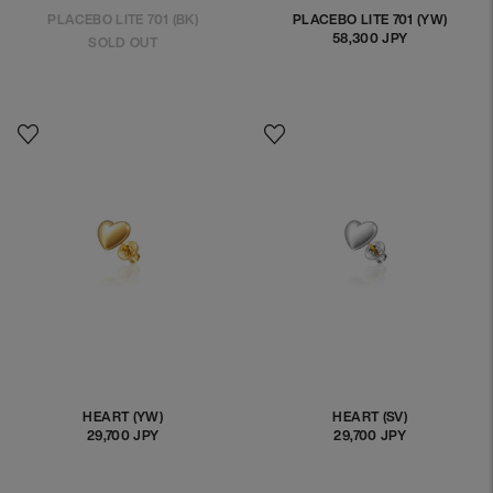
PLACEBO LITE 701 (BK)
PLACEBO LITE 701 (YW)
58,300 JPY
정
SOLD OUT
상
가
격
HEART (YW)
HEART (SV)
29,700 JPY
정
29,700 JPY
정
상
상