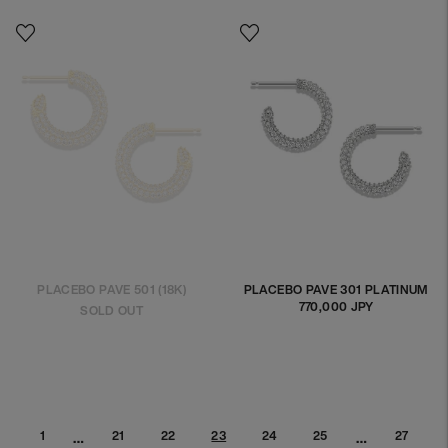
격
PLACEBO PAVE 501 (18K)
PLACEBO PAVE 301 PLATINUM
770,000 JPY
정
SOLD OUT
상
가
격
…
…
1
21
22
24
25
27
23