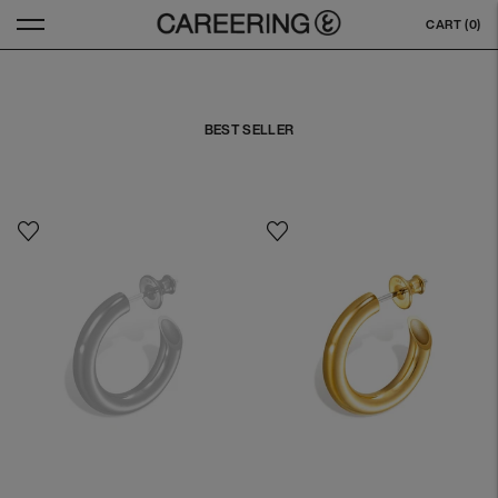
CART (
0
)
BEST SELLER