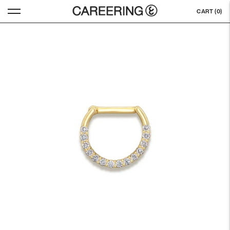
CART (
0
)