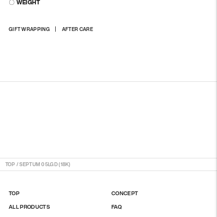
〇 WEIGHT
상
GIFT WRAPPING
AFTER CARE
품
을
장
바
구
니
에
담
기
TOP
/
SEPTUM 05LGD (18K)
TOP
CONCEPT
ALL PRODUCTS
FAQ