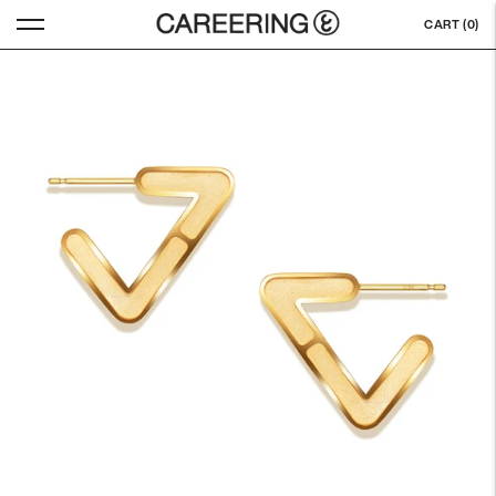
CART (
0
)