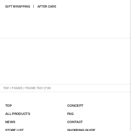
상
GIFT WRAPPING
AFTER CARE
품
을
장
바
구
니
에
담
기
TOP
/
FRAME
/
FRAME T501 (YW)
TOP
CONCEPT
ALL PRODUCTS
FAQ
NEWS
CONTACT
STORE LIST
SHOPPING GUIDE