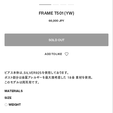
FRAME T501 (YW)
정
66,000 JPY
상
가
격
SOLD OUT
ピアス本体は、SILVER925を使用しております。
ポスト部分は金属アレルギーを最大限考慮した 18金 素材を使用。
このモデルは両耳用です。
MATERIALS
SIZE
〇 WEIGHT