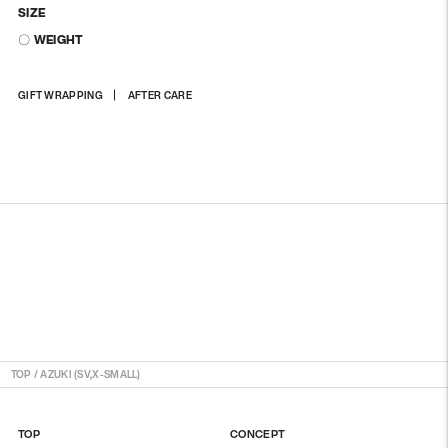
SIZE
〇 WEIGHT
상
GIFT WRAPPING
AFTER CARE
품
을
장
바
구
니
에
담
기
TOP
/
AZUKI (SV,X-SMALL)
TOP
CONCEPT