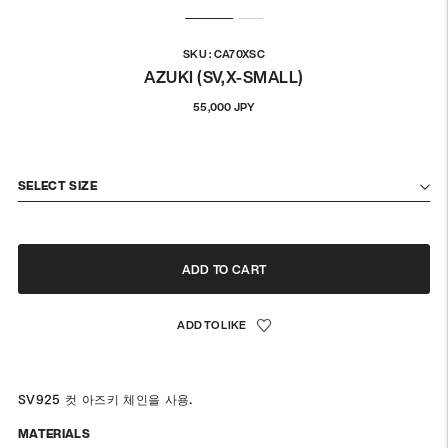
SKU : CA70XSC
AZUKI (SV,X-SMALL)
정
55,000 JPY
상
가
격
SELECT SIZE
ADD TO CART
SV925 컷 아즈키 체인을 사용.
MATERIALS