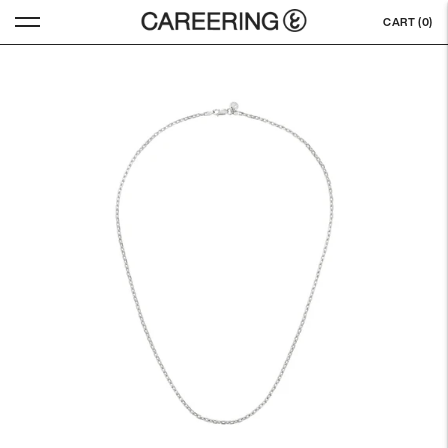
CART (
0
)