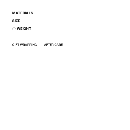
MATERIALS
SIZE
〇 WEIGHT
상
GIFT WRAPPING
AFTER CARE
품
을
장
바
구
니
에
담
기