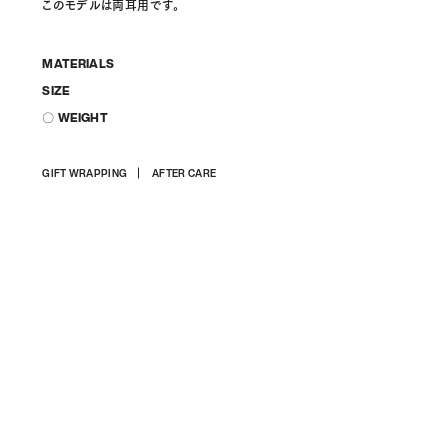
このモデルは両耳用です。
MATERIALS
SIZE
〇 WEIGHT
상
GIFT WRAPPING
AFTER CARE
품
을
장
바
구
니
에
담
기