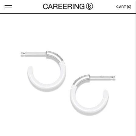
CART (
0
)