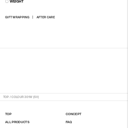
〇 WEIGHT
상
GIFT WRAPPING
AFTER CARE
품
을
장
바
구
니
에
담
기
TOP
/
COLOUR 301W (SV)
TOP
CONCEPT
ALL PRODUCTS
FAQ