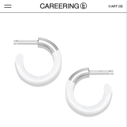
CART (
0
)