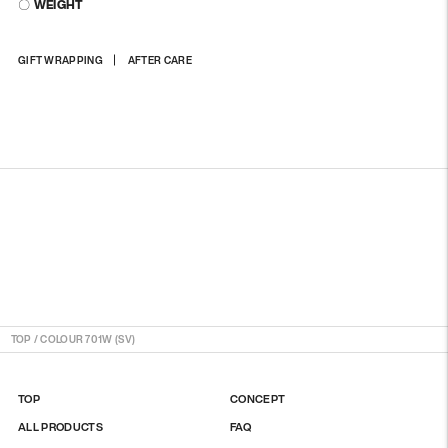
〇 WEIGHT
상
GIFT WRAPPING
AFTER CARE
품
을
장
바
구
니
에
담
기
TOP
/
COLOUR 701W (SV)
TOP
CONCEPT
ALL PRODUCTS
FAQ